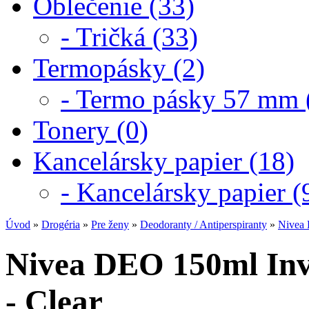
Oblečenie (33)
- Tričká (33)
Termopásky (2)
- Termo pásky 57 mm 
Tonery (0)
Kancelársky papier (18)
- Kancelársky papier (
Úvod
»
Drogéria
»
Pre ženy
»
Deodoranty / Antiperspiranty
»
Nivea 
Nivea DEO 150ml Inv
- Clear