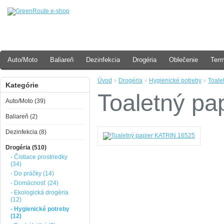
Auto/Moto
Baliareň
Dezinfekcia
Drogéria
Oblečenie
Ter
Úvod
»
Drogéria
»
Hygienické potreby
»
Toale
Kategórie
Toaletný pa
Auto/Moto (39)
Baliareň (2)
Dezinfekcia (8)
Drogéria (510)
- Čistiace prostriedky
(34)
- Do práčky (14)
- Domácnosť (24)
- Ekologická drogéria
(12)
- Hygienické potreby
(12)